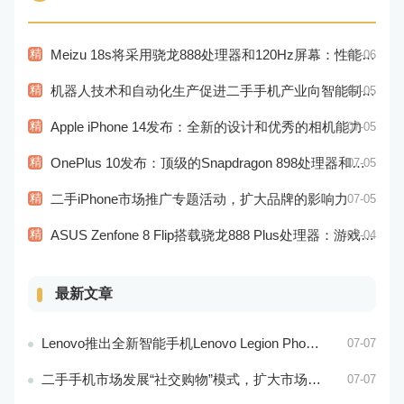
精
Meizu 18s将采用骁龙888处理器和120Hz屏幕：性能和显示效果出色
07-06
精
机器人技术和自动化生产促进二手手机产业向智能制造转型
07-05
精
Apple iPhone 14发布：全新的设计和优秀的相机能力
07-05
精
OnePlus 10发布：顶级的Snapdragon 898处理器和高品质视觉体验
07-05
精
二手iPhone市场推广专题活动，扩大品牌的影响力
07-05
精
ASUS Zenfone 8 Flip搭载骁龙888 Plus处理器：游戏性能更佳
07-04
最新文章
Lenovo推出全新智能手机Lenovo Legion Phone 3 Pro
07-07
二手手机市场发展“社交购物”模式，扩大市场的社会影响力和威望度
07-07