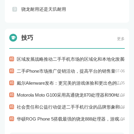
骁龙耐用还是天玑耐用
9
技巧
更多
精
区域发展战略推动二手手机市场的区域化和本地化发展
07-06
精
二手iPhone市场推广促销活动，提高平台的销售量
07-06
精
戴尔Alienware发布：更完美的游戏体验和更出色的性能
07-05
精
Motorola Moto G100采用高通骁龙870处理器和90Hz显示屏：性能和显示效果俱佳
07-04
精
社会责任和公益行动促进二手手机行业的品牌形象和社会认知
07-04
精
华硕ROG Phone 5搭载最强的骁龙888处理器，游戏性能超强
07-04