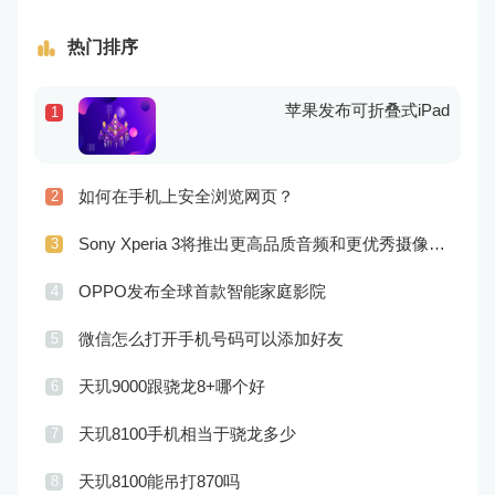
热门排序
苹果发布可折叠式iPad
1
如何在手机上安全浏览网页？
2
Sony Xperia 3将推出更高品质音频和更优秀摄像技术
3
OPPO发布全球首款智能家庭影院
4
微信怎么打开手机号码可以添加好友
5
天玑9000跟骁龙8+哪个好
6
天玑8100手机相当于骁龙多少
7
天玑8100能吊打870吗
8