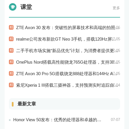
课堂
更多
精
ZTE Axon 30 发布：突破性的屏幕技术和高端的拍照表现
07-06
精
realme公司发布新款GT Neo 3手机，搭载120Hz屏幕刷新率
07-05
精
二手手机市场实施“新品优先”计划，为消费者提供更加高性能的二手手机选择
07-05
精
OnePlus Nord搭载高性能骁龙765G处理器，支持30W快充
07-05
精
ZTE Axon 30 Pro 5G搭载骁龙888处理器和144Hz AMOLED显示屏：性能和显示效果俱佳
07-05
精
索尼Xperia 1 III搭载三摄神器，支持预测实时追踪自动对焦
07-04
最新文章
Honor View 50发布：优秀的处理器和卓越的音频效果
07-07