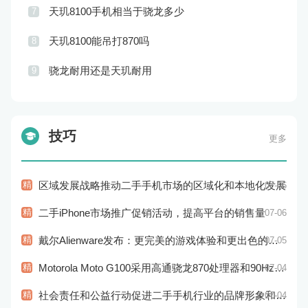
天玑8100手机相当于骁龙多少
7
天玑8100能吊打870吗
8
骁龙耐用还是天玑耐用
9
技巧
更多
精
区域发展战略推动二手手机市场的区域化和本地化发展
07-06
精
二手iPhone市场推广促销活动，提高平台的销售量
07-06
精
戴尔Alienware发布：更完美的游戏体验和更出色的性能
07-05
精
Motorola Moto G100采用高通骁龙870处理器和90Hz显示屏：性能和显示效果俱佳
07-04
精
社会责任和公益行动促进二手手机行业的品牌形象和社会认知
07-04