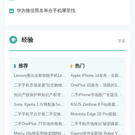
弹幕
03-12
华为微信黑名单在手机哪里找
弹幕
03-12
经验
更多
推荐
热门
Lenovo推出全新智能手机Lenovo Legion Phone 3 Pro
Apple iPhone 14发布：全新的设计和优秀的相机能力
二手手机市场发展“社交购物”模式，扩大市场的社会影响力和威望度
OnePlus 10发布：顶级的Snapdragon 898处理器和高品质视觉体验
知识产权保护和知识产权管理保障二手手机市场的知识产权安全和市场稳定
二手iPhone市场推广专题活动，扩大品牌的影响力
Sony Xperia 1 IV将配备Snapdragon 898处理器
ASUS Zenfone 8 Flip搭载骁龙888 Plus处理器：游戏性能更佳
二手手机平台开展二手交换计划，促进环保和可持续发展
Motorola Edge 20 Pro搭载骁龙870处理器和1080p OLED屏幕：性能和显示效果出众
二手OnePlus 7T市场价格相对平稳，成为消费者购买的实惠选择
二手手机市场推出“破损换新”服务，提高市场环保意识和形象
Meizu 18s将采用骁龙888处理器和120Hz屏幕：性能和显示效果出色
Xiaomi发布全新Mi Robot Vacuum 3，搭载智能导航和强劲吸力