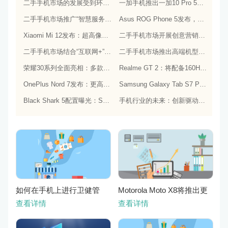
二手手机市场的发展受到环保意识的影响，成为可持续消费的重要方式
一加手机推出一加10 Pro 5G手机，搭载高通骁龙888处理器和一亿像素主摄像头
二手手机市场推广“智慧服务”计划，提供更加个性化的服务体验
Asus ROG Phone 5发布，搭载专为游戏而生的处理器和摄像头
Xiaomi Mi 12发布：超高像素相机和强劲的骁龙888处理器
二手手机市场开展创意营销活动，提升市场的品牌感知度和美誉度
二手手机市场结合“互联网+”手段，实现商机的新突破和市场的新拓展
二手手机市场推出高端机型回收计划，提高市场的产品质量和用户口碑
荣耀30系列全面亮相：多款产品组合满足不同用户需求！
Realme GT 2：将配备160Hz的屏幕和Snapdragon 898处理器
OnePlus Nord 7发布：更高端的性能和更好的相机技术
Samsung Galaxy Tab S7 Plus发布，搭载更为出色的屏幕和相机
Black Shark 5配置曝光：Snapdragon 888+120Hz屏幕
手机行业的未来：创新驱动、可持续发展、共享经济
如何在手机上进行卫健管
Motorola Moto X8将推出更
理？
耐久机身和更优良音频效果
查看详情
查看详情