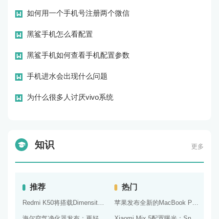
弹幕
03-12
如何用一个手机号注册两个微信
弹幕
03-12
黑鲨手机怎么看配置
弹幕
03-12
黑鲨手机如何查看手机配置参数
弹幕
03-12
手机进水会出现什么问题
弹幕
03-12
为什么很多人讨厌vivo系统
弹幕
03-10
知识
更多
推荐
热门
Redmi K50将搭载Dimensity 900处理器：跑分过万
苹果发布全新的MacBook Pro，采用Arm芯片和全新的设计风格！
海尔空气净化器发布：更好的净化效果和更智能的控制系统
Xiaomi Mix 5配置曝光：Snapdragon 898处理器+2K屏幕