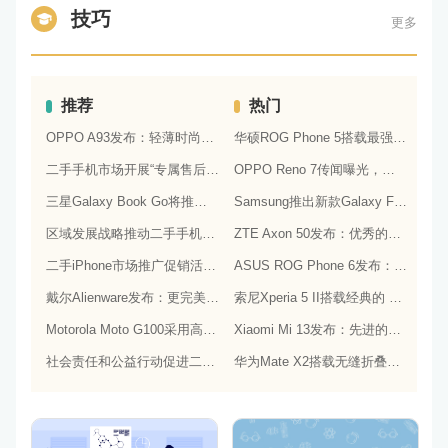
技巧
更多
推荐
热门
OPPO A93发布：轻薄时尚和高清拍照，让你拥有更加美好的手机生活！
华硕ROG Phone 5搭载最强的骁龙888处理器，游戏性能超强
二手手机市场开展“专属售后”计划，提供更好的服务保障
OPPO Reno 7传闻曝光，或将采用更为出色的摄像头和实用功能
三星Galaxy Book Go将推出：更轻巧的设计和更好的电池续航能力
Samsung推出新款Galaxy Fold 3，采用更灵活的折叠屏技术和更高效的处理器
区域发展战略推动二手手机市场的区域化和本地化发展
ZTE Axon 50发布：优秀的相机和音效表现
二手iPhone市场推广促销活动，提高平台的销售量
ASUS ROG Phone 6发布：突破性的游戏性能和出众的音频效果
戴尔Alienware发布：更完美的游戏体验和更出色的性能
索尼Xperia 5 II搭载经典的 OLED屏幕 和三摄相机，表现非常出色
Motorola Moto G100采用高通骁龙870处理器和90Hz显示屏：性能和显示效果俱佳
Xiaomi Mi 13发布：先进的屏幕技术和高性能处理器
社会责任和公益行动促进二手手机行业的品牌形象和社会认知
华为Mate X2搭载无缝折叠屏幕，支持5G网络和麒麟9000 5G处理器