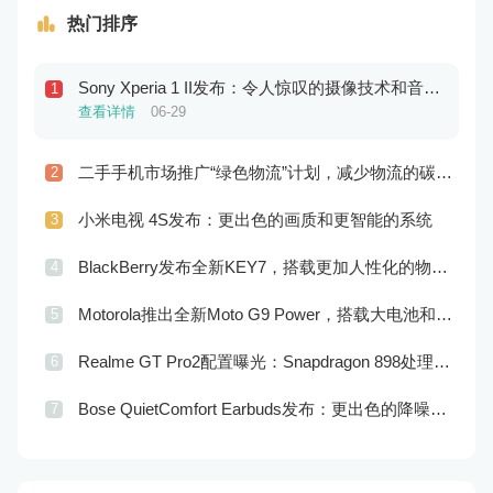
热门排序
Sony Xperia 1 II发布：令人惊叹的摄像技术和音频表现，一次体验全方位！
1
查看详情
06-29
二手手机市场推广“绿色物流”计划，减少物流的碳排放和对环境的影响
2
查看详情
06-29
小米电视 4S发布：更出色的画质和更智能的系统
3
查看详情
06-29
BlackBerry发布全新KEY7，搭载更加人性化的物理键盘和创新性操作系统
4
查看详情
06-28
Motorola推出全新Moto G9 Power，搭载大电池和高性能芯片
5
查看详情
06-28
Realme GT Pro2配置曝光：Snapdragon 898处理器+Quad HD+屏幕
6
查看详情
06-28
Bose QuietComfort Earbuds发布：更出色的降噪效果和更好的声音体验
7
查看详情
06-28