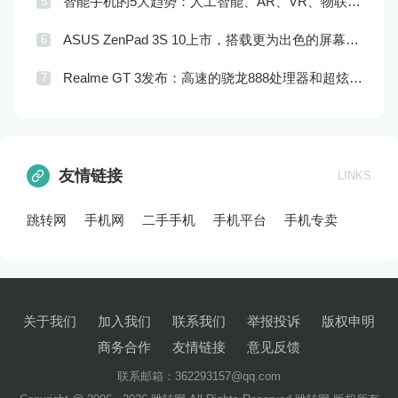
智能手机的5大趋势：人工智能、AR、VR、物联网和生态系统
5
查看详情
06-29
ASUS ZenPad 3S 10上市，搭载更为出色的屏幕技术和实用功能
6
查看详情
06-29
Realme GT 3发布：高速的骁龙888处理器和超炫的RAM设计
7
查看详情
06-29
友情链接
LINKS
跳转网
手机网
二手手机
手机平台
手机专卖
关于我们
加入我们
联系我们
举报投诉
版权申明
商务合作
友情链接
意见反馈
联系邮箱：362293157@qq.com