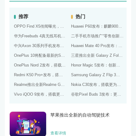
美图T9发布：更好的相机技术和更好的音质
如何在互联网上进行家庭教育和亲子关系建设?
推荐
热门
OPPO Find X5传闻曝光，或将采用更为出色的屏幕和实用功能
Huawei P60发布：麒麟9000处理器和突破性的屏幕设计
小米推出最新的Redmi Note 10T 5G手机，搭载超快的5G网络和高效的处理器！
华为Freebuds 4真无线耳机发布：更好的降噪和更完美的音效
二手手机市场推广“零售创新”计划，打造创新的销售模式和渠道
二手手机市场通过新零售模式赋能实体店铺，促进销售升级
中兴Axon 30系列手机发布，预计搭载更优秀的相机系统和处理器
Huawei Mate 40 Pro发布：搭载麒麟9000处理器和超感知徕卡四摄像头
荣耀发布荣耀60系列手机，搭载麒麟9000旗舰平台
OnePlus 10将配备最新的Snapdragon 898处理器
三星推出全新 Galaxy Z Fold 3 折叠屏手机，配备 Exynos 2200 处理器和 S Pen 支持
OnePlus Nord 2发布，搭载高效的Dimensity 1200-AI处理器和高品质的摄像头
Honor Magic 5发布：创新的全息3D显示技术和高品质的音频体验
Lenovo Legion Phone 3上市，搭载更为强劲的处理器和游戏体验
Redmi K50 Pro+发布，搭载天玑9000处理器、一亿像素主摄像头和120W快充技术
Samsung Galaxy Z Flip 3发布，搭载更加先进的折叠屏技术和高品质的摄像头
Realme X9传闻曝光，或将配备更为优秀的摄像头和屏幕技术
Realme推出全新Realme GT Neo 2，搭载高速芯片和超大内存
Nokia C30发布，搭载更为流畅的处理器和高品质的屏幕技术
Vivo iQOO 9发布，搭载更为强劲的处理器和游戏体验
谷歌Pixel Buds 3发布：更高质量的音频和更智能的语音助手
苹果推出全新的自动驾驶技术
查看详情