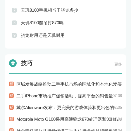
天玑8100手机相当于骁龙多少
7
天玑8100能吊打870吗
8
骁龙耐用还是天玑耐用
9
技巧
更多
精
区域发展战略推动二手手机市场的区域化和本地化发展
07-06
精
二手iPhone市场推广促销活动，提高平台的销售量
07-06
精
戴尔Alienware发布：更完美的游戏体验和更出色的性能
07-05
精
Motorola Moto G100采用高通骁龙870处理器和90Hz显示屏：性能和显示效果俱佳
07-04
精
社会责任和公益行动促进二手手机行业的品牌形象和社会认知
07-04