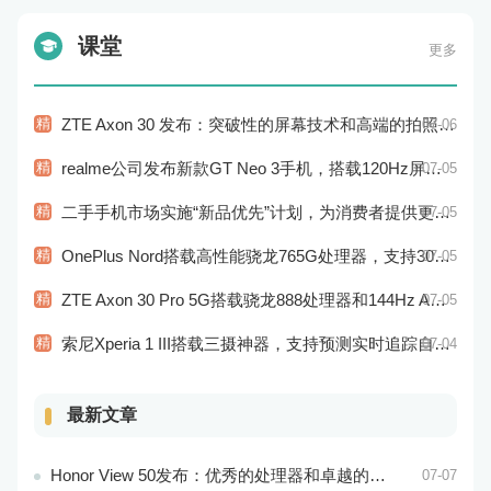
课堂
更多
精
ZTE Axon 30 发布：突破性的屏幕技术和高端的拍照表现
07-06
精
realme公司发布新款GT Neo 3手机，搭载120Hz屏幕刷新率
07-05
精
二手手机市场实施“新品优先”计划，为消费者提供更加高性能的二手手机选择
07-05
精
OnePlus Nord搭载高性能骁龙765G处理器，支持30W快充
07-05
精
ZTE Axon 30 Pro 5G搭载骁龙888处理器和144Hz AMOLED显示屏：性能和显示效果俱佳
07-05
精
索尼Xperia 1 III搭载三摄神器，支持预测实时追踪自动对焦
07-04
最新文章
Honor View 50发布：优秀的处理器和卓越的音频效果
07-07