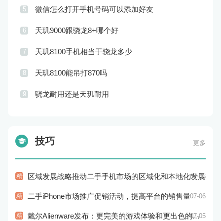
微信怎么打开手机号码可以添加好友
5
天玑9000跟骁龙8+哪个好
6
天玑8100手机相当于骁龙多少
7
天玑8100能吊打870吗
8
骁龙耐用还是天玑耐用
9
技巧
更多
精
区域发展战略推动二手手机市场的区域化和本地化发展
07-06
精
二手iPhone市场推广促销活动，提高平台的销售量
07-06
精
戴尔Alienware发布：更完美的游戏体验和更出色的性能
07-05