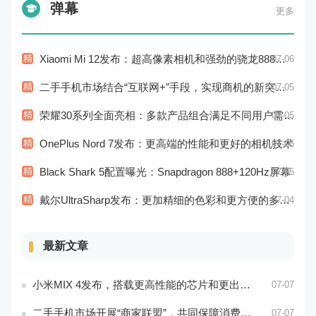
弹幕
更多
精
Xiaomi Mi 12发布：超高像素相机和强劲的骁龙888处理器
07-06
精
二手手机市场结合“互联网+”手段，实现商机的新突破和市场的新拓展
07-05
精
荣耀30系列全面亮相：多款产品组合满足不同用户需求！
07-05
精
OnePlus Nord 7发布：更高端的性能和更好的相机技术
07-05
精
Black Shark 5配置曝光：Snapdragon 888+120Hz屏幕
07-05
精
戴尔UltraSharp发布：更加精细的色彩和更方便的多屏操作
07-04
最新文章
小米MIX 4发布，搭载更高性能的芯片和更出色的相机系统
07-07
二手手机市场开展“商家联盟”，共同保障消费者权益
07-07