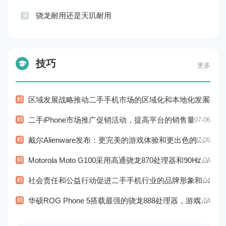
骁龙耐用还是天玑耐用
9
技巧
更多
精
区域发展战略推动二手手机市场的区域化和本地化发展
07-06
精
二手iPhone市场推广促销活动，提高平台的销售量
07-06
精
戴尔Alienware发布：更完美的游戏体验和更出色的性能
07-05
精
Motorola Moto G100采用高通骁龙870处理器和90Hz显示屏：性能和显示效果俱佳
07-04
精
社会责任和公益行动促进二手手机行业的品牌形象和社会认知
07-04
精
华硕ROG Phone 5搭载最强的骁龙888处理器，游戏性能超强
07-04