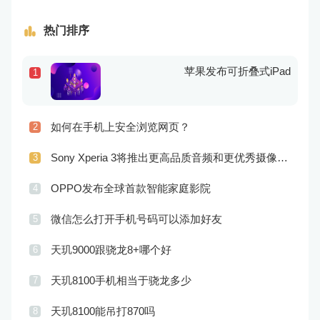
热门排序
苹果发布可折叠式iPad
1
如何在手机上安全浏览网页？
2
Sony Xperia 3将推出更高品质音频和更优秀摄像技术
3
OPPO发布全球首款智能家庭影院
4
微信怎么打开手机号码可以添加好友
5
天玑9000跟骁龙8+哪个好
6
天玑8100手机相当于骁龙多少
7
天玑8100能吊打870吗
8