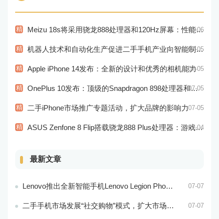
精
Meizu 18s将采用骁龙888处理器和120Hz屏幕：性能和显示效果出色
07-06
精
机器人技术和自动化生产促进二手手机产业向智能制造转型
07-05
精
Apple iPhone 14发布：全新的设计和优秀的相机能力
07-05
精
OnePlus 10发布：顶级的Snapdragon 898处理器和高品质视觉体验
07-05
精
二手iPhone市场推广专题活动，扩大品牌的影响力
07-05
精
ASUS Zenfone 8 Flip搭载骁龙888 Plus处理器：游戏性能更佳
07-04
最新文章
Lenovo推出全新智能手机Lenovo Legion Phone 3 Pro
07-07
二手手机市场发展“社交购物”模式，扩大市场的社会影响力和威望度
07-07